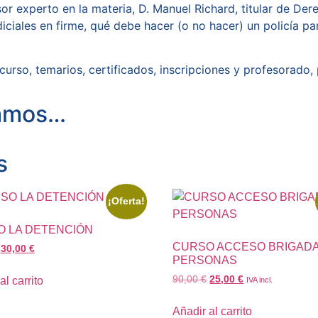
or experto en la materia, D. Manuel Richard, titular de Der
ciales en firme, qué debe hacer (o no hacer) un policía pa
curso, temarios, certificados, inscripciones y profesorado, 
damos…
s
¡Oferta!
 LA DETENCIÓN
CURSO ACCESO BRIGAD
30,00
€
PERSONAS
90,00
€
25,00
€
al carrito
IVA incl.
Añadir al carrito