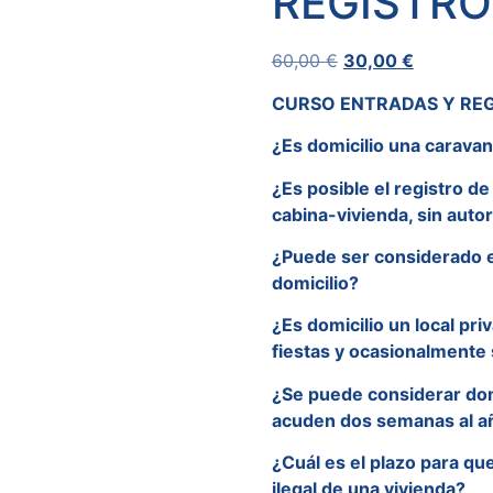
REGISTRO
60,00
€
30,00
€
CURSO ENTRADAS Y RE
¿Es domicilio una carava
¿Es posible el registro d
cabina-vivienda, sin autor
¿Puede ser considerado 
domicilio?
¿Es domicilio un local pr
fiestas y ocasionalmente
¿Se puede considerar domi
acuden dos semanas al a
¿Cuál es el plazo para qu
ilegal de una vivienda?